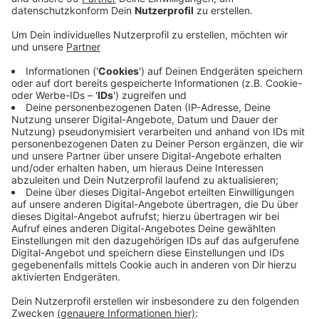
Anzeige
Belebte Bürogebäude wurden sich auch positiv auf
umliegende Geschäfte und Restaurants auswirken.
Außerdem seien beide Häuser gut mit den
öffentlichen Verkehrsmitteln erreichbar - und auch die
Parksituation sei in unmittelbarer Nähe geregelt, heißt
es von der FDP. Allem voran könnte sich die Stadt
Krefeld aber einen Rathaus-Neubau auf dem
Theaterplatz sparen. Genau das ist bei der Stadt
aktuell noch im Gespräch. Einen Umzug der Krefelder
Stadtverwaltung hin zum Neumarkt bzw. der
Rheinstraße wird auch von der Taskforce Innenstadt
zumindest in Betracht gezogen. Näher wolle man die
Idee aber nicht kommentieren, heißt es auf Anfrage.