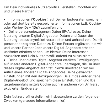
Anzeige
Der 64-Jährige, der seinen Stiefvater gestern in eine
Krefelder Wohnung erstochen haben soll, bleibt in U-
Haft. Das hat die Polizei mitgeteilt. Demnach hat der
Haftrichter Haftbefehl wegen Totschlags erlassen.
Die Tat war heute morgen bekannt geworden. Zu den
Hintergründen ermittelt eine Mordkommission.
Bekannt ist, dass der 64-jährige selbst den Notruf
alarmiert hatte. Dabei erwähnt er, dass er seinen
Stiefvater umgebracht habe. Der 64-jährige ließ sich
widerstandslos festnehmen.
Anzeige