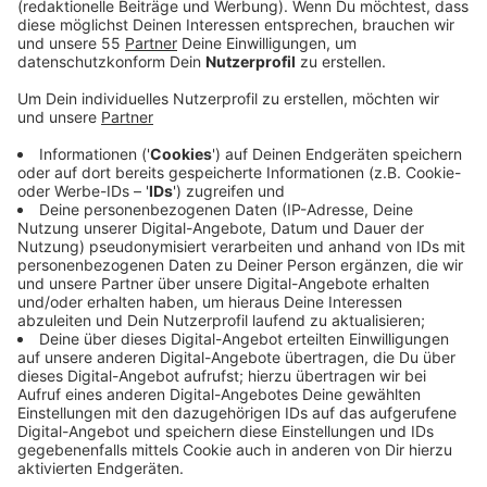
Anzeige
Der Krefelder Oberbürgermeister ist schockiert über
massive Angriffe auf eine ukrainische Partnerstadt.
Das hat die Verwaltung jetzt mitgeteilt - nachdem bei
einem russischen Drohnenangriff in der Nacht zu
Donnerstag mindestens zehn Menschen verletzt
wurden. Laut der lokalen Verwaltung seien mehrere
Wohngebäude in der Partnerstadt Kropyvnytskyi
betroffen.
Anzeige
Kontakt zur Partnerstadt
Anzeige