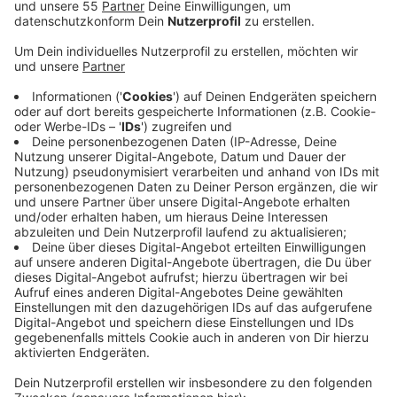
Veröffentlicht:
Freitag, 29.04.2022 17:25
Anzeige
Die neue Anlaufstelle richtet sich an uns alle. Aber
auch an Einzelhändler und Hauseigentümer. Denn
langfristig soll die Krefelder Innenstadt vielfältiger
genutzt werden. So sollen leerstehende Flächen zum
Beispiel für kreative und künstlerische Projekte
genutzt werden. Aber auch von kleineren
Handwerksbetrieben, wie etwas Goldschmieden oder
Textilhersteller. Dieser Wandel sei zwingend
notwendig, heißt es von der Stadt Krefeld. Denn durch
das zunehmende Onlineshopping werde es in Zukunft
immer weniger Geschäfte in der Innenstadt geben. Für
die Gestaltung der City sei man aber auch auf die
Ideen und Vorschläge von Eigentümern und den