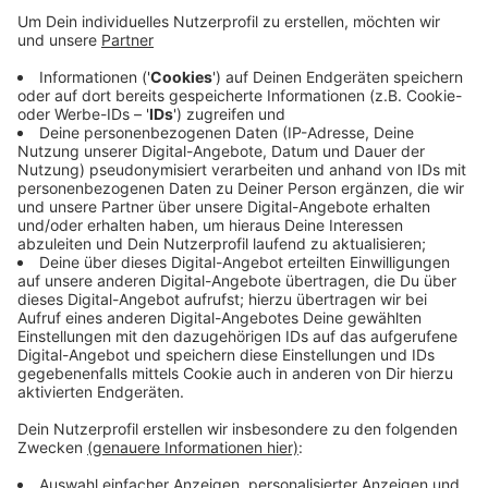
Anzeige
Allein in der vergangenen Woche seien
durchschnittlich 440 Menschen am Tag geimpft
worden - das Impfzentrum würde damit also gut
genutzt, scheinbar besser als die mobilen
Impfangebote. Deshalb möchte die Stadt eine
Ausnahmegenehmigung beantragen, um das zentrale
Impfen im Stadthaus in den nächsten Wochen möglich
zu machen.
Anzeige