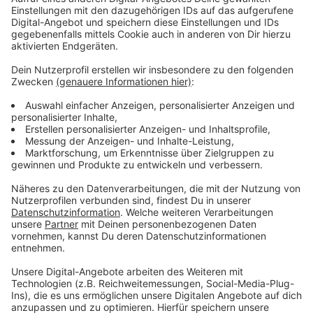
Fahndung nach Diebesgut und auffälligen
Personen
Anzeige
Die Krefelder Polizei war gemeinsam mit Kräften der
Bereitschaftspolizei im Einsatz. Sie suchten gezielt
nach möglichem Diebesgut sowie nach verdächtigen
oder zur Fahndung ausgeschriebenen Personen.
Solche Aktionen sollen kriminelle Strukturen stören
und die Sicherheit im öffentlichen Raum stärken.
Anzeige
Verkehrskontrollen: Alkohol, Drogen und
Rotlichtverstöße im Fokus
Anzeige