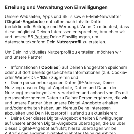
Anzeige
Am Montag (24. November 2025) war in Krefeld
deutlich mehr Polizei unterwegs als an normalen
Tagen. Zwischen 14 und 20 Uhr kontrollierten die
Beamten im gesamten Stadtgebiet verstärkt
Menschen und Fahrzeuge. Anlass war der landesweite
Kontrolltag der Polizei Nordrhein-Westfalen, der
regelmäßig vom Innenministerium organisiert wird. Ziel
ist es, Eigentumsdelikte wie Einbruch und Diebstahl
einzudämmen und potenzielle Täter durch sichtbare
Präsenz abzuschrecken.
Anzeige