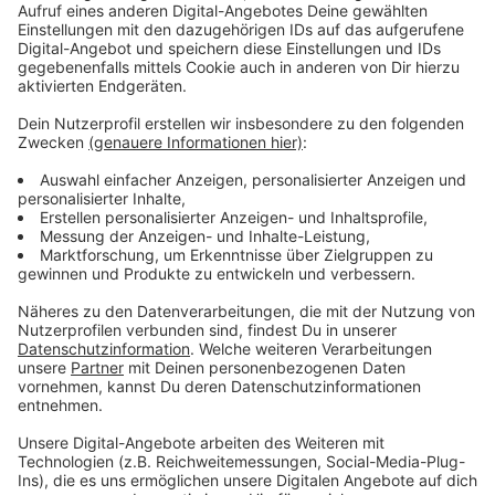
Anzeige
Vorher unterschiedliche Sätze
Anzeige
Bislang galten unterschiedliche Hebesätze – ein
niedrigerer für Wohngrundstücke und höhere Sätze für
Gewerbegrundstücke, unbebaute Flächen oder
gemischt genutzte Immobilien. Mehrere Städte in
NRW hatten mit solchen Regelungen allerdings vor
Gericht Probleme bekommen.
Anzeige
Krefeld im Vergleich weiter niedriger