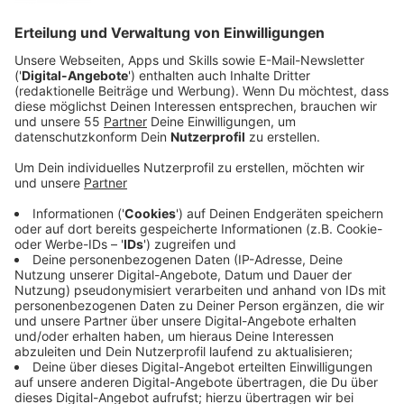
Anzeige
Die Stadt Krefeld verschickt ab Mittwoch (13.05.) die
neuen Grundsteuer-Bescheide für 2026 an
Grundstückseigentümer.
Anzeige
Neuer einheitlicher Hebesatz
Anzeige
Grundlage ist ein neuer Hebesatz von 680 Prozent.
Den hatte der Stadtrat Ende April beschlossen. Damit
kehrt Krefeld wieder zu einem einheitlichen Modell
zurück.