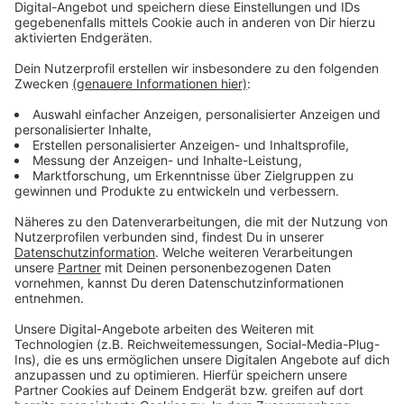
Für Toiletten in Eingangsnähe prüft die Stadt die
Installation von Chip-gesteuerten Zugangskontrollen.
Die Sicherheitsoffensive wird im neuen Jahr
fortgesetzt. Nach Abschluss der
Grundschulüberprüfungen folgen auch die
weiterführenden Schulen.
Anzeige
Die wichtigsten Punkte im Überblick
Anzeige
20 Grundschulen bereits überprüft
Zentraler Eingang statt mehrerer Zugänge
Zugang nur zu Unterrichtszeiten
Persönliche Einlasskontrolle durch Schulpersonal
Chip-System für gefährdete Toiletten geplant