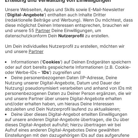
Anzeige
Die Stadt Krefeld reagiert auf mehrere Vorfälle an
Schultoiletten mit umfassenden
Sicherheitsüberprüfungen. An bisher 20 Grundschulen
haben Experten die Sicherheitslage bereits analysiert.
Dabei standen besonders die Umzäunung der Gelände,
mögliche Zugangswege und die Lage der
Schultoiletten im Fokus.
Aus den Erkenntnissen hat die Stadt bereits erste
Konsequenzen gezogen. Künftig sollen Schulgelände
nur noch während der Unterrichtszeiten und
ausschließlich über einen zentralen Eingang zugänglich
sein. Besucher müssen sich durch Klingeln anmelden
und werden vom Schulpersonal persönlich eingelassen.