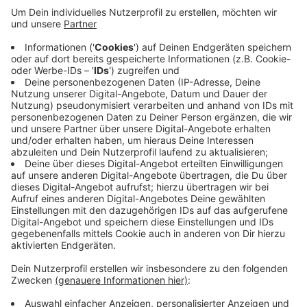
Anzeige
Mit den Ergebnissen will die Stadt die Verkehrsdichte,
Lärmbelastung und Luftqualität untersuchen.
Personenbezogene Daten wie Kennzeichen und
Gesichter der Autofahrer würden nicht gespeichert,
sagt die Stadt. Die Verkehrszählung läuft bis
einschließlich Donnerstag. Danach werden die
Kameras wieder abgebaut.
Anzeige