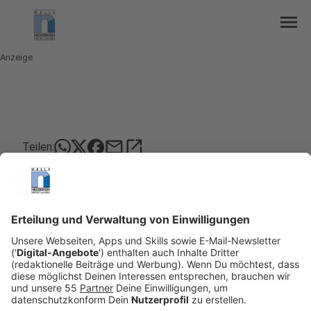
menu
Anzeige
mail
open_in_new
Teilen:
Krefeld: Verkehr in der Stadt wird
gezählt
In Krefeld werden in den nächsten drei Tagen
Kameras installiert, um Verkehrsteilnehmer zu
zählen. Die Kameras werden entlang von stark
befahrenen Straßen an Laternen und Ampeln
aufgehängt.
Veröffentlicht:
Dienstag, 08.03.2022 05:57