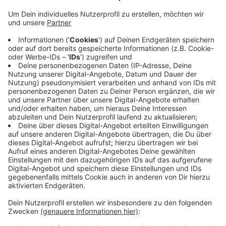
Anzeige
Die Energiekrise habe in den letzten Jahren für hohe
Preise bei Strom und Gas gesorgt, die durch die
Preisbremsen abgefangen wurden, heißt es. Jetzt gibt
es keine Preisbremsen mehr und je nach Vertrag
können die Kosten in die Höhe schießen. Wer mit
starken Preiserhöhungen konfrontiert ist, könnte mit
einem Sonderkündigungsrecht wechseln, so die
Verbraucherzentrale. Es könne sich also lohnen,
Neuverträge zu vergleichen. Derzeit liegen demnach
viele Verträge bei unter 30 Cent je Kilowattstunde.
Anzeige