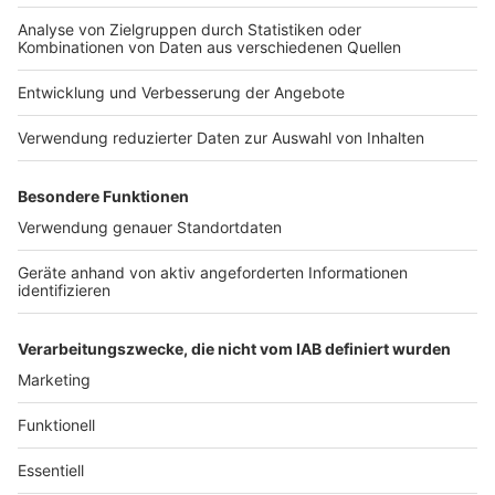
Planbarkeit zusätzlich. Konkrete neue Maßnahmen hat
die Stadt nach eigenen Angaben aktuell noch nicht
angekündigt. Durch die unterzeichnete europäische
Charta für die Gleichstellung von Frauen und Männern
auf lokaler Ebene soll das Thema politische Teilhabe
aber weiter im Blick bleiben.
„Wir können Türen öffnen. Hindurchgehen müssen die
Frauen selbst." - Gleichstellungsbeauftragte im Kreis
Viersen.
Anzeige
Anzeige