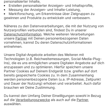
Anzeige
Frauen in Krefeld oft in bestimmten
Ausschüssen
Anzeige
In Krefeld zeigt sich außerdem ein Unterschied bei der
Verteilung auf die politischen Ausschüsse. Frauen sind
dort vor allem in Bereichen wie Jugend, Familie,
Soziales oder Kultur stärker vertreten. In Ausschüssen
zu Finanzen, Planung, Verwaltung oder Sport sind sie
dagegen deutlich seltener. Die Stadt sieht dafür
mehrere Gründe. Genannt werden unter anderem die
schwierige Vereinbarkeit von Familie, Beruf und
Ehrenamt sowie männlich geprägte Parteistrukturen.