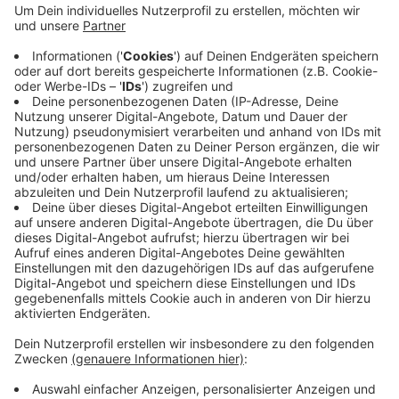
nicht.
Anzeige
Große Unterschiede zwischen den
Kommunen
Anzeige
Besonders niedrig ist der Frauenanteil in Brüggen und
Kempen. In Brüggen liegt er aktuell bei 22,2 Prozent, in
Kempen bei 20,8 Prozent. Den höchsten Wert im Kreis
Viersen hat Nettetal mit 40,4 Prozent. Auch in
Niederkrüchten ist der Anteil im Vergleich zur
vorherigen Wahlperiode deutlich gestiegen, von 14,3
auf 24,4 Prozent. In anderen Kommunen zeigt sich
dagegen kaum Bewegung oder sogar ein Rückgang,
zum Beispiel in Willich und Kempen.