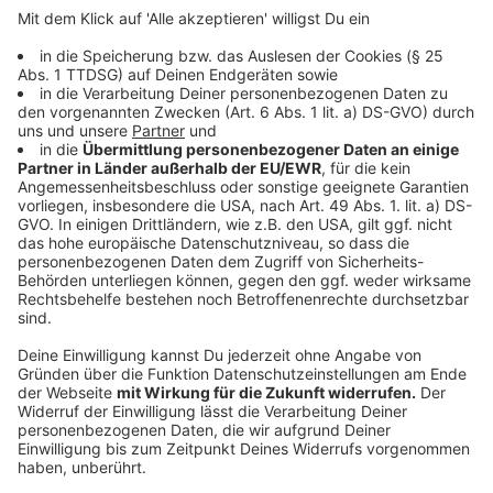
Anzeige
Gleichstellungsbeauftragte ziehen Bilanz
Anzeige
Der Arbeitskreis der Gleichstellungsbeauftragten im
Kreis Viersen hat jetzt eine Bilanz zum Programm „Frau
macht Politik“ gezogen. Ziel des Programms war es,
Frauen für kommunalpolitisches Engagement zu
gewinnen und den Zugang zur Politik zu erleichtern.
Dafür gab es in den vergangenen zwei Jahren unter
anderem eine Fahrt in den Landtag, Gesprächsformate
und politische Themenabende. Nach Einschätzung der
Gleichstellungsbeauftragten ist das Interesse von
Frauen an politischem Engagement grundsätzlich da.
Gleichzeitig zeige sich aber immer wieder, dass viele
Interessentinnen vor einer Parteimitgliedschaft