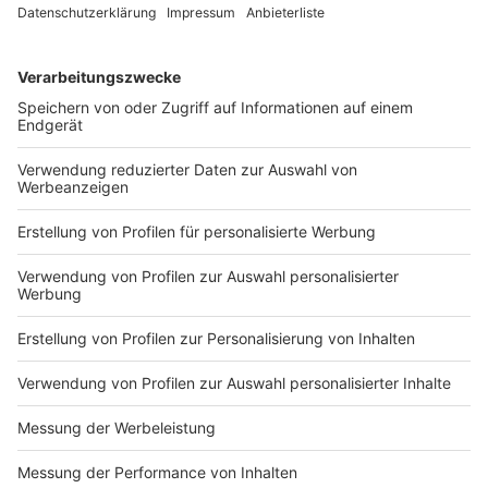
zurückschrecken.
„Ein ausgewogener Anteil von Frauen in politischen
Gremien stärkt unsere Demokratie“ -
Gleichstellungsbeauftragte im Kreis Viersen.
Anzeige
Stadt Krefeld nennt strukturelle Hürden
Anzeige
Auch die Stadt Krefeld verweist auf strukturelle
Hindernisse. Kommunalpolitische Mandate seien
ehrenamtlich und sehr zeitaufwendig. Gerade für
Frauen sei es oft schwer, politische Arbeit mit Beruf
und Familienaufgaben zu verbinden. Sitzungstermine
am Abend und ohne feste Dauer erschwerten die