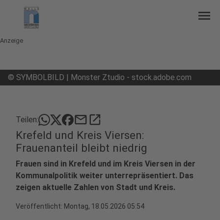
menu
Anzeige
©
SYMBOLBILD | Monster Ztudio - stock.adobe.com
mail
open_in_new
Teilen:
Krefeld und Kreis Viersen:
Frauenanteil bleibt niedrig
Frauen sind in Krefeld und im Kreis Viersen in der
Kommunalpolitik weiter unterrepräsentiert. Das
zeigen aktuelle Zahlen von Stadt und Kreis.
Veröffentlicht:
Montag, 18.05.2026 05:54