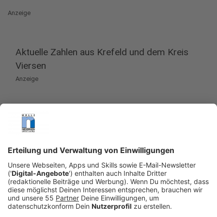
Anzeige
Aktuelle Zahlen aus Krefeld und dem Kreis
Viersen
Anzeige
Frauen sind in der Kommunalpolitik in Krefeld und im
Kreis Viersen weiterhin seltener vertreten als Männer.
Nach Angaben von Stadt und Kreis liegt der
Frauenanteil im Kreistag Viersen aktuell bei 36
Prozent. Im Krefelder Stadtrat kommen Frauen auf
rund 31 Prozent. Nach der Kommunalwahl 2025 ist der
Anteil in einzelnen Städten zwar gestiegen. Ein
ausgeglichenes Verhältnis zwischen Frauen und
Männern gibt es in den politischen Gremien aber weiter