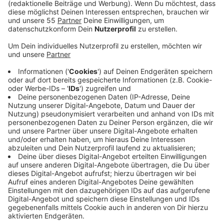
Anzeige
Der Kommunalbetrieb Krefeld beginnt mit den
Vorarbeiten zur Sanierung der Fahrbahndecken auf der
Scharfstraße, dem Lookdyk (zwischen
Rohrammerdyck und Talring) sowie der Magdeburger
Straße in Höhe der Elbestraße. Der Einbau der neuen
Fahrbahndecken ist für Ende Juni 2025 geplant.
Während der Arbeiten werden die betroffenen Straßen
für den Autoverkehr gesperrt.
Anzeige
Trinkwasserleitungen auf der Uerdinger
Straße