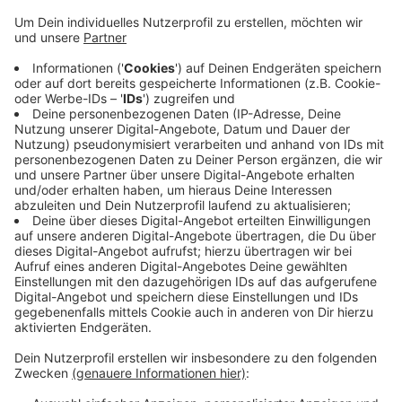
Stadtgebiet verteilt geben.
Veröffentlicht:
Donnerstag, 10.03.2022 15:35
Anzeige
Neben Lesungen und Workshops sind auch zwei
Mahnwachen des Bündnisses Seebrücke Krefeld
geplant. Dabei soll den Opfern von Rassismus gedacht
werden. Die "Wochen gegen Rassismus" stehen dieses
Jahr unter dem Motto "Haltung zeigen". Organisiert
wird das Programm dazu von der Stadt Krefeld.
Anzeige