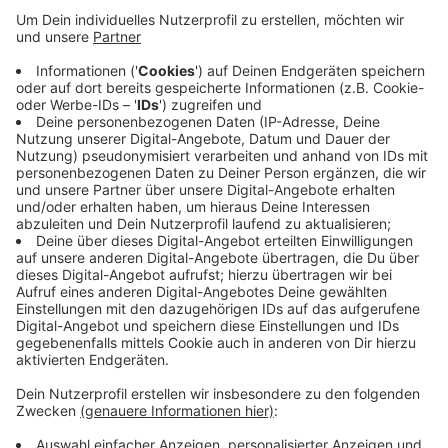
Anzeige
Bei der Kontrolle gestern Abend (9.7) ging es unter
anderem um den Brandschutz. Außerdem hat die Stadt
überprüft, ob sich in dem Gebäude Menschen illegal
aufhalten. Zwei Wohnungen wiesen erhebliche
Brandschutzmängel auf - sie dürfen nicht mehr weiter
genutzt werden. Polizei und Stadt kontrollieren im
Rahmen des Präsenzkonzeptes Innenstadt immer
wieder Problemimmobilien.
Anzeige