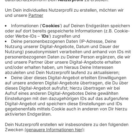
Mit den Kameras könnten dann unter anderem
Mitarbeiter des Kommunalen Ordnungsdienstes oder
der Verkehrsüberwachung ausgestattet werden, heißt
es. Die Parteien wollen jetzt, dass geprüft wird, wie
sinnvoll eine solche Anschaffung wäre. Im Rahmen des
Stärkungspakets Innenstadt sind einige Mitarbeiter
des Kommunalen Ordnungsdienstes bereits mit
Bodycams ausgestattet worden. Diese Maßnahmen
hätten großen Erfolg gezeigt, so die beiden Parteien in
ihrem Antrag. Die Kameras seien besonders wichtig für
die Beweissicherung, aber auch den Eigenschutz der
Mitarbeiter.
Anzeige