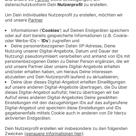
Anzeige
Über den Antrag dazu soll in den kommende Wochen in
verschiedenen Ausschüssen beraten werden. In
Krefeld fehlt es an ruhigen Rückzugsmöglichkeiten für
Eltern mit Kind - das sagen SPD und Grüne und fordern
einen Ausbau der Strukturen. Mögliche Standorte
könnten nach Vorstellung der SPD das Krefelder
Rathaus und die Mediothek sein. Außerdem wollen die
Fraktionen, dass die Stadt sich für das Siegel
"Stillfreundliche Kommune" bewirbt. In dem
Zusammenhang soll dann auch eine Karte mit einer
Übersicht über alle Still- und Wickelmöglichkeiten in
der Stadt entstehen. Ziel ist es, Familien in der Stadt
noch besser zu unterstützen.