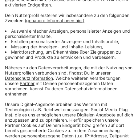
verfolgt und je nach Schwere strafrechtlich verfolgt,
so die Stadt.
Anzeige
Die Rufnummer
0 21 51 / 86 40 00
ist für die Zeit von
Altweiber, 16. Februar, bis Veilchendienstag, 21.
Februar, freigeschaltet. (Achtung: Sofern der Anruf mit
dem Handy erfolgt, muss die Vorwahl zwingend
mitgewählt werden).
Am Donnerstag, Freitag, Montag und Dienstag ist die
Hotline jeweils von 8 bis 20 Uhr besetzt, am
Wochenende von 9 bis 21 Uhr.
Anzeige