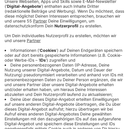
Veröffentlicht:
Donnerstag, 16.02.2023 06:34
Anzeige
Die
86 40 00
soll über das gesamte
Karnevalswochenende, von morgens bis abends
geschaltet sein. Frauen, die in irgendeiner Weise
bedrängt werden oder sich unwohl fühlen, können sich
an diese Nummer wenden. Auch auf den Straßen wird
die Stadt Krefeld in Form des Kommunalen
Ordnungsdienstes Präsenz zeigen. Für die interne
Kommunikation setzt der KOD diesmal auf eine neue
Digitalfunk-Technik, um schnellstmöglich eingreifen zu
können. Jeder Hinweis und Notruf werde
ernstgenommen. Alle Übergriffe werden konsequent