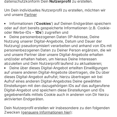
Veröffentlicht:
Mittwoch, 08.11.2023 14:56
Anzeige
Neben einer neuen Fahrbahndecke werden auch neue
Markierungen aufgetragen, die den Radweg deutlich
hervorheben. Außerdem stellt die Stadt neue
Fahrradbügel auf, an denen wir unsere Räder abstellen
können. Die Arbeiten sind Teil des Krefelder
Radwegeprogramms und werden rund 230.000 Euro
kosten. Richtung Frühjahr kommenden Jahres soll die
Sanierung des Radwegs auf der Oppumer Straße durch
sein. Bis dahin kann es in dem Bereich zu
Verkehrsbehinderungen kommen.
Anzeige