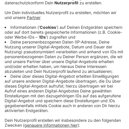
Anzeige
Die Kontrollen fanden am Dießemer Bruch, der
Gladbacher Straße und dem Ostwall Autofahrer
überprüft. Insgesamt 430 Verkehrssünder sind den
Beamten dabei in den Abendstunden ins Netz
gegangen. Die meisten fielen wegen überhöhter
Geschwindigkeit auf. Zwei Fahrer hatten außerdem
keinen Führerschein, drei Autos wurde sichergestellt.
Auf dem Ostwall stoppte die Polizei ein Auto mit
einem Planwagen-Anhänger und 14 Personen drauf.
Der war viel zu schwer und wurde deshalb
abgeschleppt. Fahrer und Halter erwartet jetzt ein
Verfahren wegen einer Ordnungswidrigkeit.
Anzeige