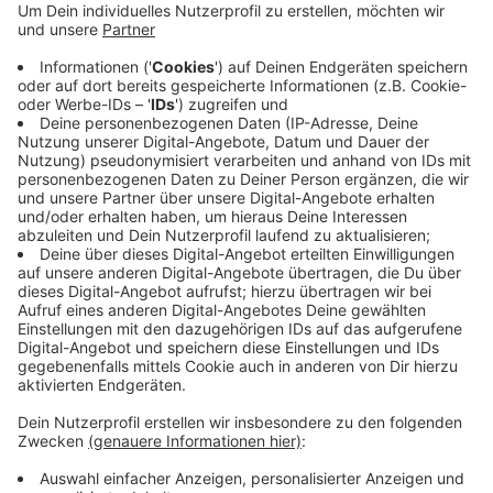
Anzeige
Im nächsten Schritt soll bis Ende des Jahres dann
auch die Zahlung per App eingeführt werden, heißt es.
Außerdem wurde der Parktarif angepasst, so die
Stadt: Wer in der Innenstadt parkt, zahlt ab sofort pro
Viertelstunde 0,50 Euro.
Anzeige
Anzeige