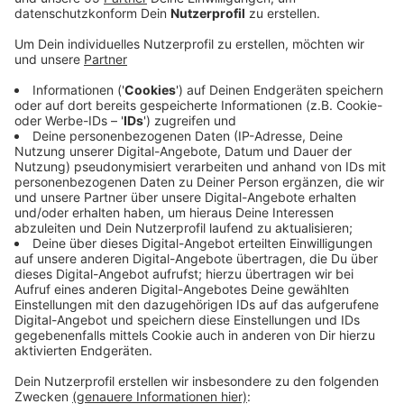
erstellt.
Veröffentlicht:
Freitag, 15.10.2021 04:48
Anzeige
Bockum, Traar und Verberg - hier werden zum Teil bis
zu 20 Euro pro Quadratmeter fällig. Der stadtweite
Durchschnitt liegt bei maximal sieben Euro. In der
Innenstadt müssen Mieter meist deutlich weniger
zahlen, weil der Wohnungsbestand insgesamt recht
veralt ist. Deshalb plädieren die Verbände dafür, vor
allem leerstehende Wohnungen in alten
Schrottimmobilien zu sanieren. Gleichzeitig sei der
Neubau genauso wichtig, weil es in Krefeld besonders
an kleinen Wohnungen für Single- und Zwei-Personen-
Haushalte fehle.