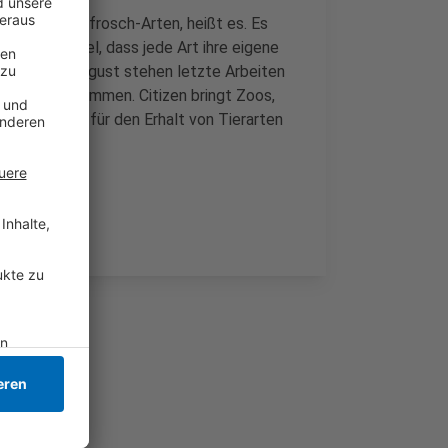
 Baumsteigerfrosch-Arten, heißt es. Es
 Mit dem Ziel, dass jede Art ihre eigene
tur. Anfang August stehen letzte Arbeiten
servation zusammen. Citizen bringt Zoos,
 sich aktiv für den Erhalt von Tierarten