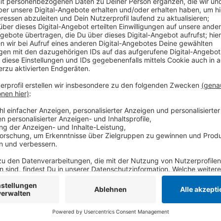
Aktuell bauen wir ein Großterrarium für verschiedene
sollen demnach unterschiedliche Bereiche entstehen.
kleine Nische bewohnen kann - ähnlich wie in der Na
an. Für das Projekt arbeitet der Zoo mit Citizen.con
Wissenschaft und engagierte Tierhalter zusammen, die
einsetzen möchten.
Anzeige