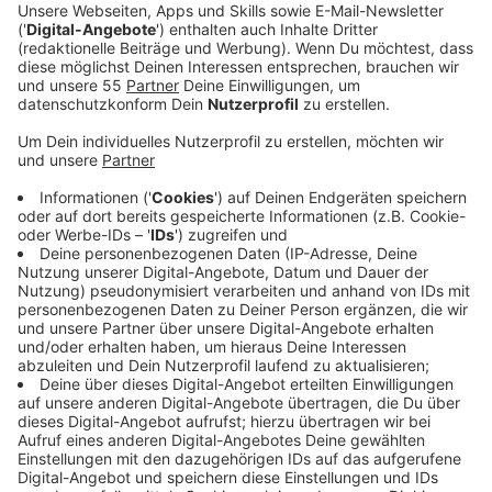
Anzeige
Etwa 160 Teilnehmende aus Politik, Schullandschaft
und Wirtschaft haben gemeinsam Ideen entwickelt,
wie sich die Stadt im Bereich Bildung steigern kann.
Dabei haben sich zwei große Bereiche herausgestellt,
die in Zukunft besonders betrachtet werden sollen.
Zum einen die Wichtigkeit von Kitas: Hier wurde
festgestellt, dass Kinder, die in die Kita gehen,
bessere Sprachkompetenzen hätten als Kinder, die
ohne Kita-Besuch eingeschult werden. Zum anderen
ist der Übergang von Grundschulen zu weiterführenden
Schulen ein Problembereich, sagt Jürgen Maas, Leiter
der Schulverwaltung Krefeld:
Anzeige