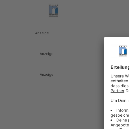
Anzeige
Anzeige
Anzeige