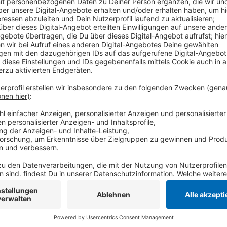
Vor drei Jahren war die Stadt noch am Ende der Tabe
Kommunen anhand ihrer Digitalisierungs-Fortschritte
anderem "Energie und Umwelt", "Gesellschaft und Bi
sei sehr erfreulich, aber noch kein Grund sich auszur
man die 2021 beschlossene Digitalisierungs-Strateg
Anzeige