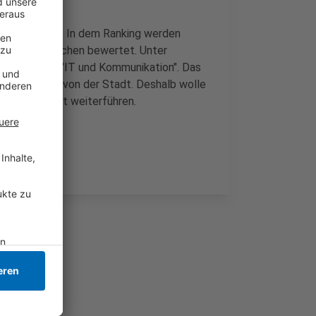
lle zu finden. In dem Ranking werden
 in fünf Bereichen bewertet. Unter
ldung" sowie "IT und Kommunikation". Das
uhen, heißt es von der Stadt. Deshalb wolle
ie konsequent weiterführen.