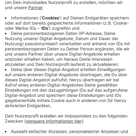
Laut dem Kommunalbetrieb Krefeld betrifft das die
Kreuzungen der Glindholzstraße mit der Berliner
Straße und mit dem Glockenspitz - und die Kreuzung
Glockenspitz Ecke Buddestraße. Die neuen Ampeln
bekommen eine verkehrsabhängige Steuerung und
LED-Lampen. Die Modernisierung kostet laut dem KBK
rund 650.000 Euro - die neuen Ampeln sparen aber
auch knapp 5.000 Euro pro Ampel im Jahr ein.
Anzeige
Anzeige