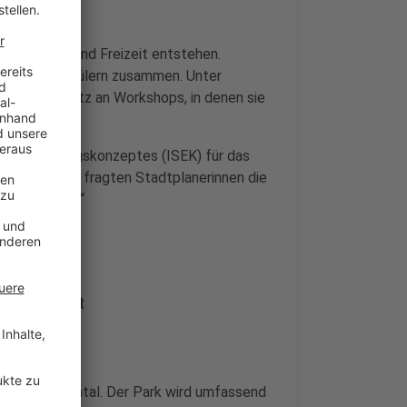
n für Sport und Freizeit entstehen.
innen und Schülern zusammen. Unter
le Kaiserplatz an Workshops, in denen sie
erten Handlungskonzeptes (ISEK) für das
 zweiten Mal fragten Stadtplanerinnen die
r gerne lebt?“
rentwickelt
park Sprödental. Der Park wird umfassend