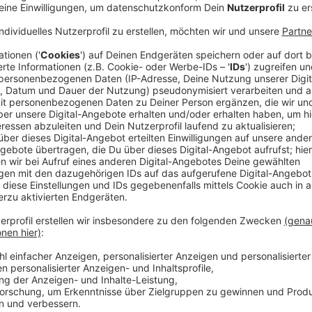
Am Sprödentalplatz in Krefeld sollen mehr Freifläche
Deshalb arbeitet die Stadt Krefeld eng mit Schüler
anderem beteiligen sich Jugendliche der Gesamtschu
ihre Ideen und Wünsche einbringen können.
Die Beteiligung ist Teil der Entwicklung des Integri
Hardenberg- und das Kronprinzenviertel. Bereits zum
Jugendlichen: „Wie soll eine Stadt aussehen, in der ih
Anzeige
Sportpark Sprödental wird saniert und weite
Anzeige
Ein Schwerpunkt der Workshops liegt auf dem Sport