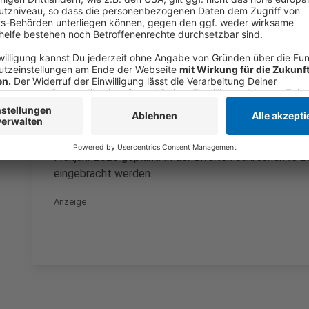
Schüler Ideen zur Umgestaltung und priorisierten di
Ein wichtiges Thema war auch Sicherheit. Die Jugendl
Freiflächen und Wegen nicht immer wohlfühlen. Disk
Ansprechpersonen und sichere Querungen der stark 
war hier eine Ampel. Gleichzeitig war den Jugendlich
Die Ergebnisse aus den Workshops fließen in das ne
und Kronprinzenviertel ein. Ziel ist es, Fördergelder
Quartiere aufzuwerten. Ein weiterer Workshop mit A
Frühjahr 2026 geplant. In der zweiten Jahreshälfte 20
eingebracht werden.
Anzeige