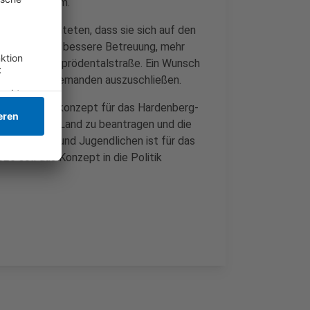
ese gemeinsam.
ichen berichteten, dass sie sich auf den
utiert wurden bessere Betreuung, mehr
befahrenen Sprödentalstraße. Ein Wunsch
en wichtig, niemanden auszuschließen.
ue Handlungskonzept für das Hardenberg-
 von Bund und Land zu beantragen und die
nwohnenden und Jugendlichen ist für das
26 soll das Konzept in die Politik