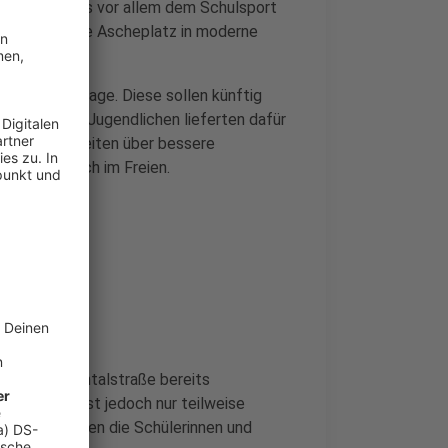
 erneuert, was vor allem dem Schulsport
d der frühere Ascheplatz in moderne
die Sportanlage. Diese sollen künftig
erden. Die Jugendlichen lieferten dafür
Sitzgelegenheiten über bessere
Fitnessbereich im Freien.
n der Sprödentalstraße bereits
, der Platz ist jedoch nur teilweise
en entwickelten die Schülerinnen und