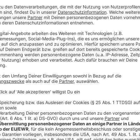
saniert, unter anderem wird die Leichtathletikanlage
zugutekommt. Außerdem sollen das Großspielfeld un
Kunststoffspielfelder umgewandelt werden.
Darüber hinaus geht es um die Nebenflächen rund um 
stärker für Sport- und Bewegungsangebote genutzt w
zahlreiche konkrete Vorschläge – von zusätzlichen 
Basketballflächen bis hin zu einem frei zugänglichen 
Anzeige
Treffpunkte, Sicherheit und bessere Wege
Anzeige
Viele Kinder und Jugendliche nutzen die Freifläche a
regelmäßig. Dort gibt es aktuell zwei Basketballkörbe
gepflastert. Sitzmöglichkeiten fehlen. In Kleingrupp