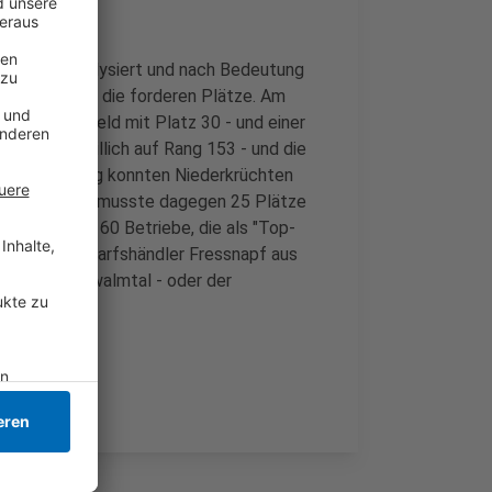
tschland analysiert und nach Bedeutung
bei sogar auf die forderen Plätze. Am
tandort Krefeld mit Platz 30 - und einer
die Stadt Willich auf Rang 153 - und die
en Auswertung konnten Niederkrüchten
hen. Kempen musste dagegen 25 Plätze
rhein rund 160 Betriebe, die als "Top-
 der Tierbedarfshändler Fressnapf aus
gen und Schwalmtal - oder der