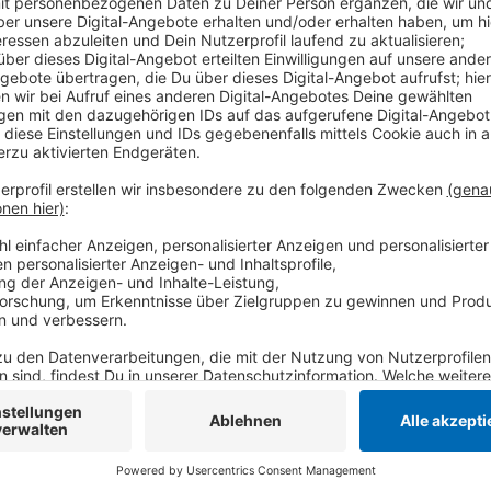
Für diese Auswertung wurden rund 3.800 Orte in Deu
aufelistet. Eine Stadt vom Niederrhein schafft es da
besten schneidet in unserer Region der Wirtschaftss
Gesamtnote von 2,3 ab. Dahinter folgen mit Abstand 
Stadt Kempen auf Rang 211. Im Vergleich zur letzt
und Brüggen besonders Punkten und Boden gutmac
einbüßen. Laut dem Standortranking gibt es am Nieder
Unternehmen" eingestuft werden. Darunter sind etwa
Krefeld, die Bäckereien Stinges und Kamps aus Brüg
Süßwarenhersteller Mars aus Viersen
Anzeige