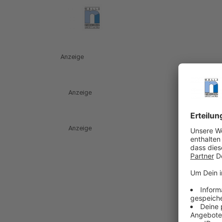
Anzeige
Anzeige
Anzeige