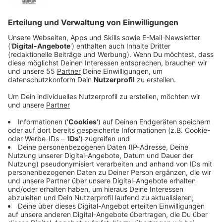
Anzeige
Die Aufkleber an den öffentlichen Mülleimern setzen
dabei auf Wortspiele und lokale Bezüge – und sollen
so Aufmerksamkeit schaffen.
Anzeige
96 Mülleimer in der Innenstadt-West erhalten
neue Aufkleber
Anzeige
Zum Auftakt wird die Aktion in der
Innenstadt-West
umgesetzt – also im Bereich zwischen St.-Anton-