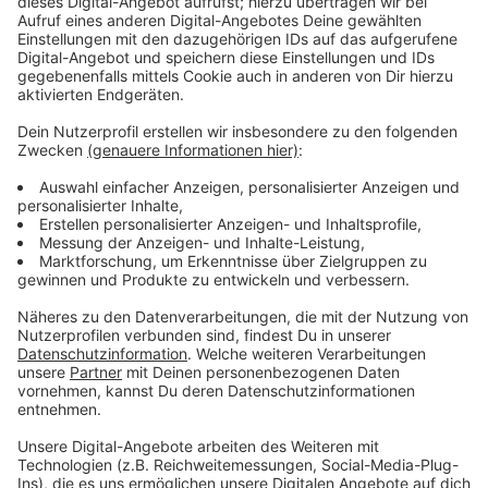
Straße, Frankenring, Westwall und Deutscher Ring.
Insgesamt
96 Abfallbehälter
bekommen dafür
Sticker mit
21 verschiedenen Sprüchen
. Viele davon
greifen Orte oder Besonderheiten aus der direkten
Umgebung auf, zum Beispiel Schulen, Kirchen oder
Museen.
Anzeige
Augenzwinkern statt Mahnfinger
Anzeige
Ziel der Kampagne ist, ein freundliches Zeichen für
mehr Sauberkeit zu setzen. Die kurzen Texte sollen
zum Schmunzeln bringen – und im besten Fall dazu,
den nächsten Snack- oder Kaffeebecher wirklich im