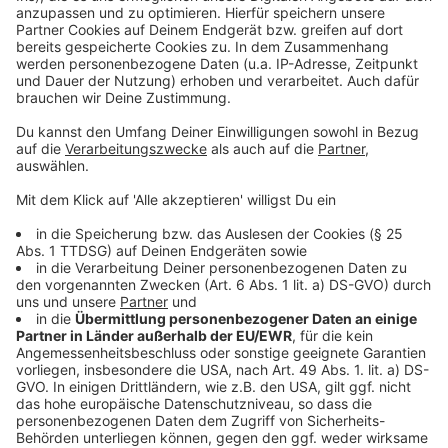
Mülleimer zu entsorgen.
Zu den neuen Sprüchen zählen unter anderem:
„
Gib mir deinen KRam!
“
„
Art Dreco
“
„
Für Pausensnack-Dreck
“
Die ersten auffälligen Aufkleber sind bereits am
Kaiser-Wilhelm-Museum
zu sehen. In der
kommenden Woche sollen dann alle Behälter in der
Innenstadt-West entsprechend beklebt sein.
Anzeige
Anzeige