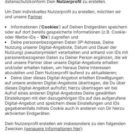
Anzeige
Sollte man sich für das Kesselhaus als
Veranstaltungshalle entscheiden, müsse es auch
direkt eine Perspektive für das Seidenweberhaus und
den Theaterplatz geben, heißt es. Haus und Grund
kritisiert große Projekte, die zwar angekündigt, aber
nicht umgesetzt werden. Beispielsweise die Sanierung
der Philadelphiastraße: Hier habe man schon vor 10
Jahren eine Entscheidung getroffen - passiert sei
seitdem wenig. Heute Abend geht es im Stadtrat
darum, ob das Kesselhaus oder das Seidenweberhaus
zukünftig die Veranstaltungshalle in krefeld sein wird.
Anzeige