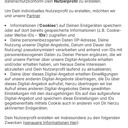
Anzeige
Eine größere Gruppe Jugendlicher hatte sich am
Freitagabend im Schönwasserpark in Bockum
getroffen, als kurz vor 22 Uhr ein Streit eskalierte. Ein
19-Jähriger zog nach Angaben der Polizei plötzlich ein
Messer, stach einmal auf den 14-Jährigen ein und
flüchtete. Der mutmaßliche Täter meldete sich später
auf einer Polizeiwache und sagte, er sei Opfer einer
Körperverletzung geworden. Er wurde festgenommen.
Das 14-jährige Opfer wurde in einem Krankenhaus
notoperiert und schwebt seitdem nicht mehr in
Lebensgefahr.
Anzeige