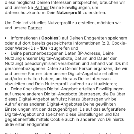
Anzeige
Ursprünglich sollte die Sanierung rund 16 Millionen
Euro kosten. Inzwischen ist mehr als eine Million
dazugekommen. Trotz der Kritik möchte
Oberbürgermeister Frank Meyer die Pläne nicht
überdenken:
"Wir haben eine ganz klare Beschlusslage - und
nur weil dem Bund der Steuerzahler das nicht
gefällt, muss man die Beschlüsse ja nicht
revidieren. Die Argumente, die jetzt genannt
werden, sind ja keine neuen. Sondern das sind die
Dinge, die wir bereits in unserer Abwägung mit
aufgegriffen haben und die wir auch abgewogen
haben."