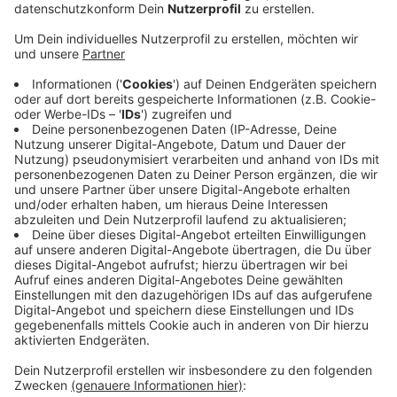
Anzeige
Über Wege aus der Krise spricht heute der
Jugendhilfe-Ausschuss. Laut Stadt fehlen für alle 46
Kitas in Krefeld mehr als 24 Vollzeitkräfte. Viele
Träger versuchen bereits mit Vergünstigungen und
Angeboten auf den Fachkräftemangel zu reagieren.
Das sorge allerdings dafür, dass sie sich die Träger
gegenseitig die Bewerber wegnehmen würden, heißt
es. Die Stadt Krefeld arbeitet aber schon mit
mehreren Maßnahmen gegen den Fachkräftemangel.
Heute Abend sollen aber noch weitere Vorschläge
gesucht werden, um die Lage in der Branche schnellst
möglichst zu verbessern.
Anzeige