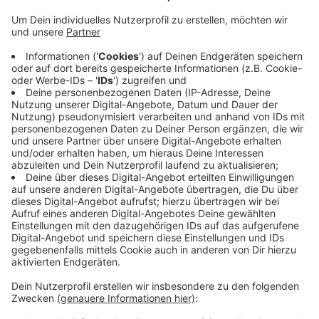
Veröffentlicht:
Montag, 08.03.2021 17:54
Anzeige
Mit dem Programm soll ein Großteil der Kosten für
verschiedene Projekte übernommen werden. Etwa für
die Sanierung von Geh- und Radwegen, neue Schilder
oder den Bau von Ladestationen für E-Bikes. Die Stadt
Krefeld will ihren Anteil in die Öffentlichkeitsarbeit
zum Thema Nahverkehr investieren. NRW-weit
profitieren fast 160 Projekte vom Förderprogramm
Nahmobilität.
Anzeige