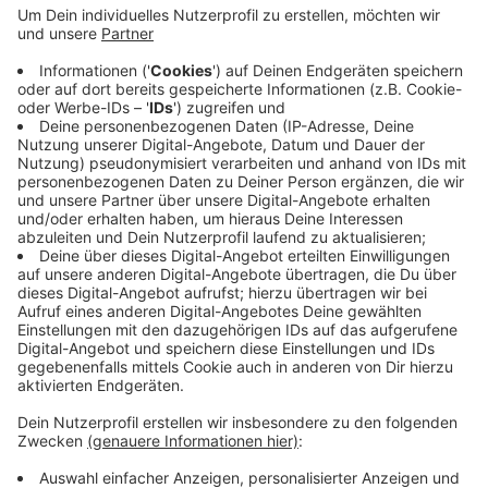
Veröffentlicht:
Montag, 07.03.2022 18:13
Anzeige
Bewerben können sich Krefelder Unternehmen, die viel
für die Vereinbarkeit von Familie und Beruf tun. Dem
Sieger winken 10.000 Euro Preisgeld. Bewerbungen
nimmt das Krefelder Netzwerk Wirtschaft und Familie
noch bis Ende Mai entgegen.
Hier gibt es mehr Infos.
Anzeige
Anzeige