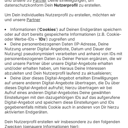
Anzeige
Deswegen wollen die Stadt Krefeld und die SWK jetzt
einen Notfallplan Gas erstellen. Er soll ab August
umgesetzt werden. Schon jetzt seien alle Bereiche
der Stadtverwaltung dazu aufgefordert,
Möglichkeiten für Einsparungen bei Strom und Gas zu
definieren, heißt es aus dem Krefelder Rathaus. Die
SWK weisen darauf hin: Was wir jetzt sparen, haben wir
als Reserve für den Winter. Und dabei müssen alle
mitmachen. Die Haushalte - aber auch die
Unternehmen. Die Betriebe verbrauchen in den
Sommermonaten aktuell die meiste Energie. Das
ändert sich dann wieder mit Beginn der Heizperiode.
Die SWK haben jetzt Gespräche mit den großen
Unternehmen aufgenommen, um eine
Energiereduzierung gerecht auf alle zu verteilen.