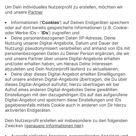
Sie warnt dennoch weiterhin eindringlich vor dem
Schwimmen in dem Fluss, unter anderem mit einer
neuen Aufklärungskampagne in den Sozialen Medien.
Die DLRG hofft, dass sie damit Menschen erreicht, die
die Warnhinweise bisher noch nicht ernst genommen
haben. In Krefeld gilt seit Dienstag (26.08.) ein
Schwimmverbot. Wer hier weiter als knöcheltief in den
Rhein hineingeht, muss mit einem Bußgeld von bis zu
1.000 Euro rechnen. Gleiches gilt auch in Düsseldorf,
Neuss und Meerbusch.
Anzeige