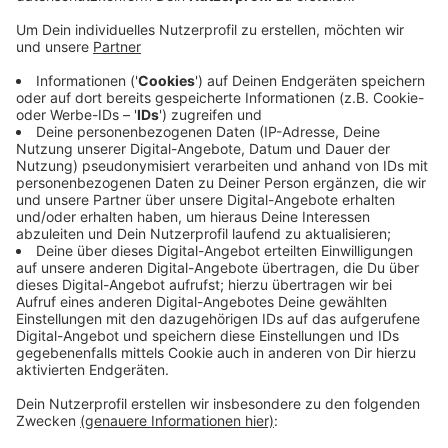
sitzen heißt es.
Veröffentlicht:
Donnerstag, 04.03.2021 20:40
Anzeige
Der Rat brauche eine starke Opposition, die den
Regierenden Alternativen zum Handeln aufzeige. Das
soll nicht den kleinen Parteien allein überlassen
werden, sagt die CDU. In Krefeld mussten die
Stimmen der letzten Kommunalwahl nochmal
nachgezählt werden. Dadurch hat die regierende Rot-
Grüne Koalition ihre Mehrheit verloren.
Anzeige