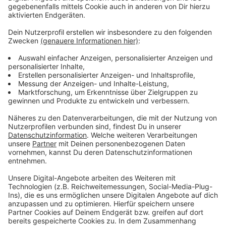
Außerdem entfallen einige Haltestellen
vorübergehend oder werden an andere Orte verlegt.
Betroffen sind unter anderem „Lörick“, „Hoterheide“,
„Fischeln“ und „Königshof“.
Anzeige
Arbeiten an Oberleitungen
Anzeige
Grund für die Sperrung sind Bauarbeiten an den
Oberleitungen sowie Arbeiten am Hochbahnsteig
„Hoterheide“. Wenn alles nach Plan läuft, sollen die
Bahnen ab Montagfrüh (18.05., 4 Uhr) wieder regulär
fahren.