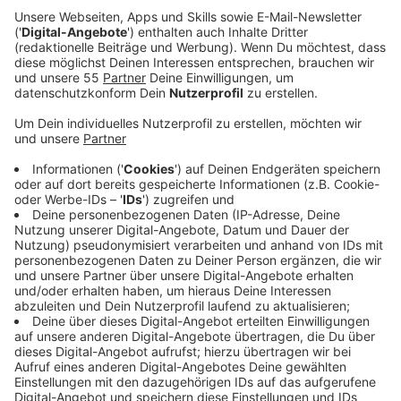
Anzeige
Wer in den nächsten Tagen zwischen Krefeld und
Düsseldorf mit der U76 unterwegs ist, muss mehr Zeit
einplanen. Die Rheinbahn hat die Strecke zwischen „D-
Lörick“ und „Krefeld Rheinstraße“ gesperrt. Seit
Freitag (15.05., 4 Uhr) fahren auf dem Abschnitt
Ersatzbusse statt Bahnen. Dadurch kann es laut
Rheinbahn zu Verzögerungen und längeren Fahrtzeiten
kommen.
Anzeige
Haltestellen entfallen oder werden verlegt
Anzeige