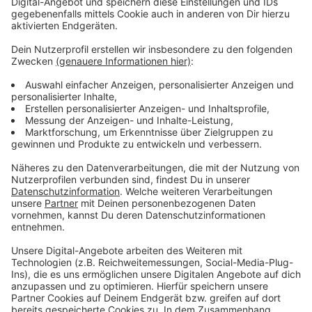
Die Brandursache ist bisher nicht geklärt.
Anzeige
Erstmeldung
Anzeige
Auf dem Dießemer Bruch in Krefeld gibt es aktuell
einen Brand bei einem ansässigen Autohändler. Eine
Halle von rund 600 Quadratmeter steht in Flammen.
Die Feuerwehr ist mit zahlreichen Einsatzkräften vor
Ort. Es hat eine massive Rauchentwicklung gegeben -
diese lässt inzwischen aber wieder nach. Im Umkreis
solltet ihr dennoch Fenster und Türen schließen, sowie
Klimaanlagen ausschalten. Der Dießemer Bruch ist
aktuell gesperrt. Den Bereich solltet ihr weiträumig
umfahren. Wir aktualisieren die Meldung fortlaufend.