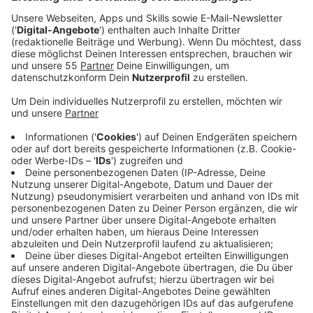
Anzeige
Update 16:50
Anzeige
Die Feuerwehr Krefeld konnte das Feuer unter
Kontrolle beginnen. In Kürze werden die
Nachlöscharbeiten vor Ort beginnen. Luftmessungen
haben keine gefährlichen Stoffe in der Luft
feststellen können.
Zwei Personen wurden bei dem Einsatz verletzt -
darunter ein Mitarbeiter der Firma, sowie ein
Feuerwehrmann. Beide wurden mit leichten
Verletzungen ins Krankenhaus gebracht. Der Dießemer
Bruch ist weiterhin für die Dauer des Einsatzes voll
gesperrt. Den Bereich solltet ihr weiterhin umfahren.