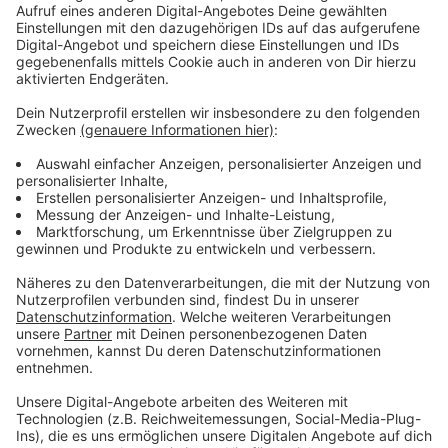
Langfristig sollen alle 31 Krefelder Grundschulen
sowie Förderschulen im Primarbereich regelmäßig
getestet werden. Aktuell werden die Testungen
schrittweise ausgeweitet. Noch in diesem Schuljahr
soll die Zahl der teilnehmenden Schulen auf 20
steigen. Die Tests werden in der zweiten und vierten
Klasse durchgeführt und sollen sowohl individuelle
Entwicklungen als auch Unterschiede im Stadtgebiet
sichtbar machen.
Anzeige
Erste Ergebnisse zeigen leichte
Verbesserungen
Anzeige
Erste Auswertungen zeigen leichte Fortschritte bei