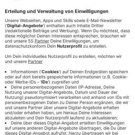
Anzeige
Die Stadt Krefeld baut ihre sportmotorischen Tests
an Grundschulen weiter aus. Ziel ist es, den
Fitnesszustand von Kindern besser zu erfassen und
daraus Erkenntnisse für Schule und Unterricht zu
gewinnen. Koordiniert werden die Tests vom
Fachbereich Schule sowie vom Pädagogischen und
Psychologischen Dienst.
Anzeige
Mehr Schulen sollen teilnehmen
Anzeige