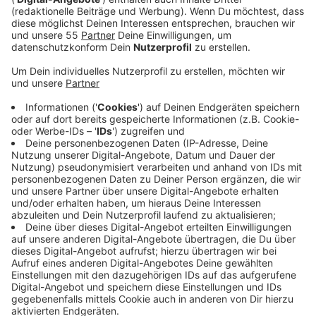
Anzeige
Der barrierefreie Ausbau von Bushaltestellen in
Krefeld geht 2025 weiter. Insgesamt 45 Haltestellen
werden umgebaut, darunter am Amts- und
Landesgericht, am Hülser Markt und am Campus
Fichtenhain. Die Kosten belaufen sich auf fast 3
Millionen Euro, wovon knapp 2 Millionen Euro durch
Fördergelder gedeckt werden. Nach Abschluss dieses
Projekts sind weitere 20 Haltekanten für 2026
geplant. Viele Haltestellen in Krefeld sind bereits
teilweise oder vollständig barrierefrei.
Anzeige
Fördergelder und Kosten