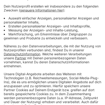
Anzeige
Der Umbau der Bushaltestellen in Krefeld ist ein
bedeutendes Projekt, das fast 3 Millionen Euro kosten
wird. Dank Fördergeldern in Höhe von knapp 2 Millionen
Euro kann die Stadt einen Großteil der Kosten decken.
Diese Investition ist ein wichtiger Schritt zur
Verbesserung der Barrierefreiheit im öffentlichen
Nahverkehr.
Anzeige
Anzeige