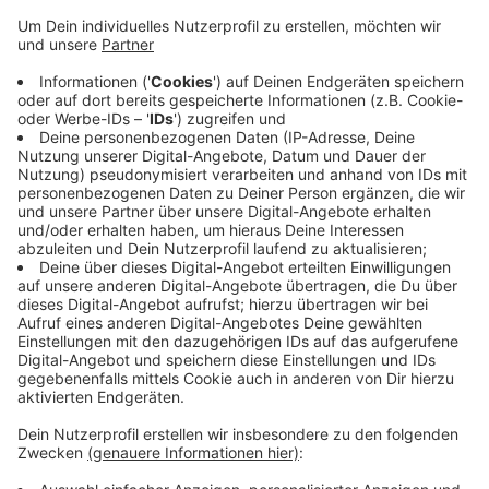
Anzeige
Die Veranstaltung "Coffee with a Cop" lädt dazu ein,
sich in lockerer Atmosphäre zu unterhalten und
Wünsche oder Kritik an der Polizeiarbeit in Krefeld zu
äußern.
Zwischen 11 Uhr und 17
Uhr steht dazu ein
Kaffeemobil am Neumarkt bereit. Ab 15 Uhr stößt
dann auch NRW-Innenminister Herbert Reul dazu und
steht Rede und Antwort. "Coffee with a Cop" ist ein
landesweites Format des Innenministeriums, das
regelmäßig an verschiedenen Orten stattfindet.
Anzeige