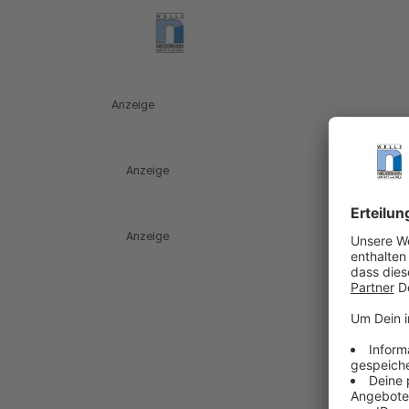
Anzeige
Anzeige
Anzeige