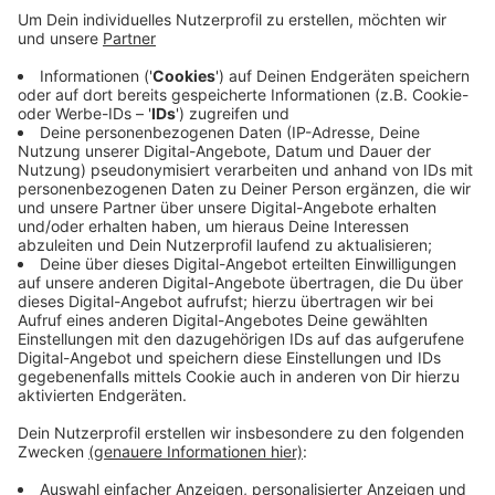
Demnach waren Arbeitnehmer in Krefeld und dem
Kreis Viersen im letzten Jahr im Schnitt mehr als 24
Tage krankgeschrieben. Die häufigsten Gründe für
Krankschreibungen waren landesweit laut BKK
Atemwegserkrankungen, Verletzungen oder
Krankheiten an Muskeln oder dem Skelett. Bei der
BKK versichert sind bei uns am Niederrhein rund 30.000
Menschen - insgesamt leben in Krefeld und dem Kreis
Viersen rund 530.000 Menschen.
Anzeige