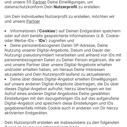
ab heute (13.11.) rechtskräftig sein.
Veröffentlicht:
Freitag, 13.11.2020 13:56
Anzeige
Nur für 10-minütige Essenspausen dürfen die Masken
abgenommen werden. Ausgenommen sind
Förderschulen. Auch beispielsweise an inklusiven
Grundschulen sind Ausnahmen möglich. Diese
Maßnahme sei wichtig, um den Präsenzunterricht auch
in den Grundschulen aufrecht zu erhalten, heißt es von
der Stadtverwaltung. Denn zuletzt mussten für einen
einzigen Corona-Fall in der Grundschulklasse etwa 40
Menschen in Quarantäne. Mit Maskenpflicht, wie in den
Klassen an den weiterführenden Schulen, ist das
Verhältnis etwa 1 zu 9. Wie mit Verstößen
umgegangen wird, können die Schulen selbst