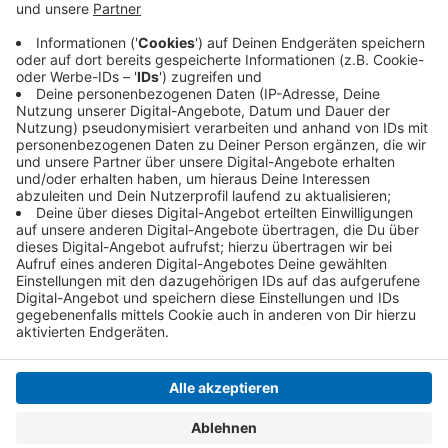
Kontrolliert werden soll aber trotzdem weiterhin.
Falschparker - etwa auf Geh- und Radwegen oder
in absoluten Halteverboten - bekommen nach wie
vor ein Knöllchen.
Veröffentlicht:
Donnerstag, 09.04.2020 15:05
Anzeige
Anzeige
Anzeige