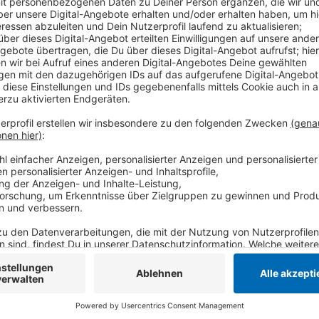
Auch andere Städte und Gemeinden am Niederrhein b
Stadt Willich darf sich über Fördermittel von mehr als
Geld geht nach Nettetal und Kempen. Insgesamt b
rund vier Millionen Euro für die Unterbringung und Ve
September getroffene gemeinsame Vereinbarung v
Spitzenverbänden zeige, dass das Land und die Kom
werden würden, sagt die Grünen-Landtagsabgeordne
Insgesamt stellt das Land NRW über 800 Millionen E
Anzeige