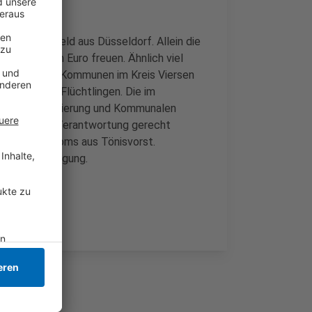
ekommen Geld aus Düsseldorf. Allein die
 einer Million Euro freuen. Ähnlich viel
ekommen die Kommunen im Kreis Viersen
rsorgung von Flüchtlingen. Die im
on Landesregierung und Kommunalen
munen ihrer Verantwortung gerecht
te Meral Thoms aus Tönisvorst.
uro zur Verfügung.