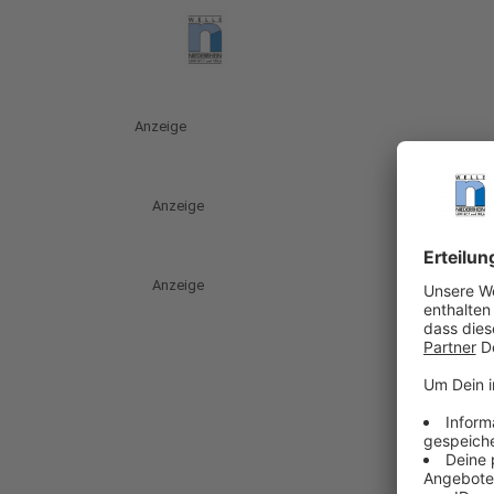
Anzeige
Anzeige
Anzeige