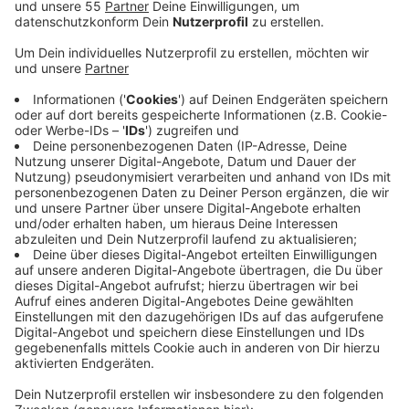
Anzeige
Insgesamt 355 Kommunen richten Kritik an die
Landesregierung - darunter acht aus dem Kreis
Viersen. Weniger Förderungen von Bund und Land,
stagnierende Steuereinnahmen und gleichzeitig
steigende Kosten für Personal und die Versorgung von
Geflüchteten passen einfach nicht zusammen, heißt
es. Laut dem Städte- und Gemeindebund befürchten
vier von zehn Kommunen, nächstes Jahr in die
Haushalts-sicherung zu rutschen. Die Folgen dieser
Unterfinanzierung seien eine Erhöhung der Grundsteuer
B und das Zurückfahren von freiwillien Leistungen zum
Beispiel für Bäder oder soziale Hilfen. Im Brief fordern
sie beispielsweise weniger Bürokratie, mehr
Förderungen und Anpassungen für das