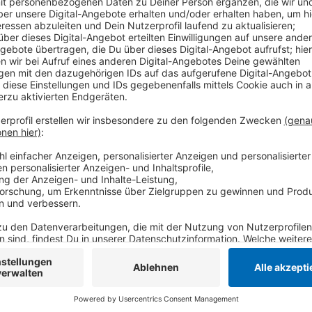
Es war die vierte Niederlage in Folge. Die Pinguine si
Deutschen Eishockey-Liga. In dieser Woche stehen g
auswärts gegen den ERC Ingolstadt (02.03., 19.30 Uh
die Schwenninger Wild Wings (04.03., 19.30 Uhr) u
München zu Gast (06.03., 14.00 Uhr).
Anzeige