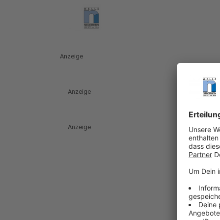
Anzeige
Anzeige
Anzeige