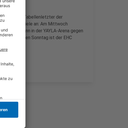
nd weiterhin Tabellenletzter der
leich drei Spiele an: Am Mittwoch
r), Freitag dann in der YAYLA-Arena gegen
nd am kommenden Sonntag ist der EHC