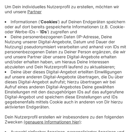
Anzeige
Gesucht werden nicht-pädagogische Mitarbeiter, die
beim gemeinsamen Händewaschen helfen, aber auch
beim Tischdecken, Putzen oder Essen verteilen. 105
Millionen Euro stellt das Land bis Ende des Jahres zur
Verfügung. Jede Kita kann dafür bis zu 10.500 Euro
beantragen.
Weitere Informationen gibt es
HIER
.
Anzeige